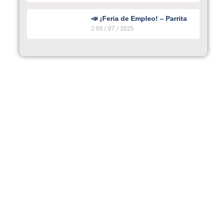
📣 ¡Feria de Empleo! – Parrita
05 / 07 / 2025
CONTÁCTENOS
INICIO
SEGURIDAD FÍSICA
SEGURIDAD ELECTRÓNICA
NOTICIAS